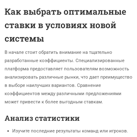
Как выбрать оптимальные
ставки в условиях новой
системы
В начале стоит обратить внимание на тщательно
разработанные коэффициенты. Специализированные
платформа предоставляет пользователям возможность
анализировать различные рынки, что дает преимущество
в выборе наилучших вариантов. Сравнение
коэффициентов между различными предложениями
может привести к более выгодным ставкам.
Анализ статистики
Изучите последние результаты команд или игроков.