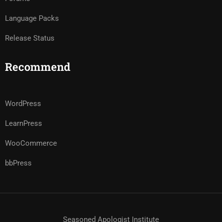
Language Packs
Release Status
Recommend
WordPress
LearnPress
WooCommerce
bbPress
Seasoned Apologist Institute