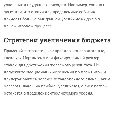
успешных и неудачных подходов. Например, если вы
заметили, что ставки на определенные события
приносят больше выигрышей, увеличьте их долю в
вашем игровом процессе.
Стратегии увеличения бюджета
Применяйте стратегии, как правило, консервативные,
такие как Мартингейл или фиксированный размер
ставок, для достижения желаемого результата. Не
допускайте эмоциональных решений во время игры и
придерживайтесь заранее установленного плана. Таким
образом, шансы на прибыль увеличатся, а риск потерь
останется в пределах контролируемого уровня.