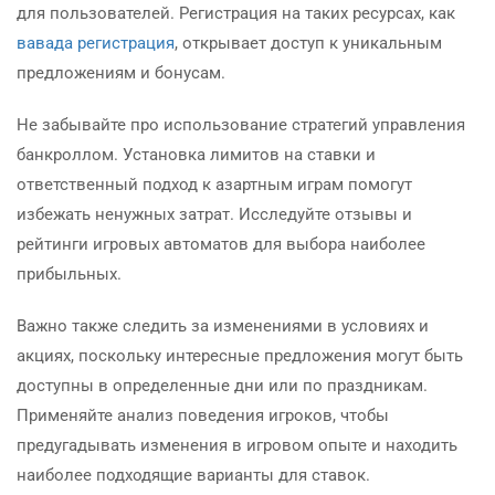
для пользователей. Регистрация на таких ресурсах, как
вавада регистрация
, открывает доступ к уникальным
предложениям и бонусам.
Не забывайте про использование стратегий управления
банкроллом. Установка лимитов на ставки и
ответственный подход к азартным играм помогут
избежать ненужных затрат. Исследуйте отзывы и
рейтинги игровых автоматов для выбора наиболее
прибыльных.
Важно также следить за изменениями в условиях и
акциях, поскольку интересные предложения могут быть
доступны в определенные дни или по праздникам.
Применяйте анализ поведения игроков, чтобы
предугадывать изменения в игровом опыте и находить
наиболее подходящие варианты для ставок.