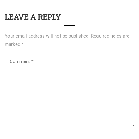
LEAVE A REPLY
Your email address will not be published.
Required fields are
marked
*