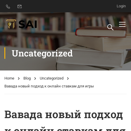
Login
Uncategorized
Home
Blog
Uncategorized
Вавада новый подход к онлайн ставкам для игры
Вавада новый подход
к онлайн ставкам для