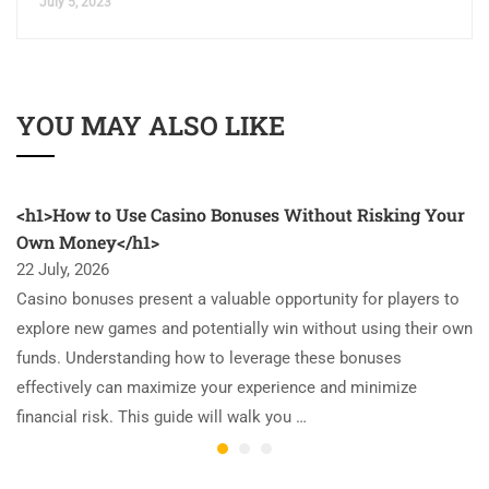
July 5, 2023
YOU MAY ALSO LIKE
<h1>How to Use Casino Bonuses Without Risking Your
Own Money</h1>
22 July, 2026
Casino bonuses present a valuable opportunity for players to
explore new games and potentially win without using their own
funds. Understanding how to leverage these bonuses
effectively can maximize your experience and minimize
financial risk. This guide will walk you …