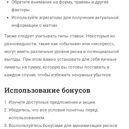
Обратите внимание на форму, травмы и другие
факторы.
Используйте агрегаторы для получения актуальной
информации о матчах.
Также следует учитывать типы ставок. Некоторые их
разновидности, такие как «обычная» или «экспресс»,
могут иметь различные уровни риска и потенциальной
выгоды. При этом важно установить для себя личные
лимиты на сумму, которую вы готовы поставить в
каждом случае, чтобы избежать ненужных убытков.
Использование бонусов
Изучите доступные предложения и акции.
Убедитесь, что все условия понятны перед
использованием.
Воспользуйтесь бонусами для минимизации рисков