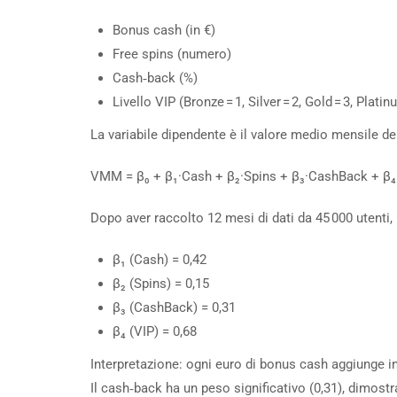
Bonus cash (in €)
Free spins (numero)
Cash‑back (%)
Livello VIP (Bronze = 1, Silver = 2, Gold = 3, Platin
La variabile dipendente è il valore medio mensile 
VMM = β₀ + β₁·Cash + β₂·Spins + β₃·CashBack + β₄
Dopo aver raccolto 12 mesi di dati da 45 000 utenti, i
β₁ (Cash) = 0,42
β₂ (Spins) = 0,15
β₃ (CashBack) = 0,31
β₄ (VIP) = 0,68
Interpretazione: ogni euro di bonus cash aggiunge in
Il cash‑back ha un peso significativo (0,31), dimost