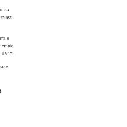
genza
 minuti,
ti, e
 esempio
il 94 %.
sorse
e