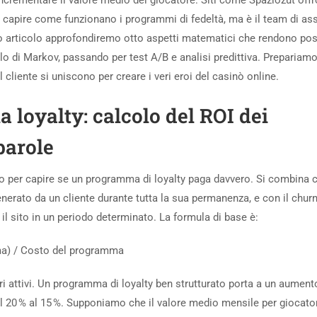
incrementare il valore medio del giocatore. Siti come Spaziozut off
a capire come funzionano i programmi di fedeltà, ma è il team di as
sto articolo approfondiremo otto aspetti matematici che rendono pos
lo di Markov, passando per test A/B e analisi predittiva. Prepariamo
l cliente si uniscono per creare i veri eroi del casinò online.
a loyalty: calcolo del ROI dei
parole
nto per capire se un programma di loyalty paga davvero. Si combina c
nerato da un cliente durante tutta la sua permanenza, e con il churn
l sito in un periodo determinato. La formula di base è:
ma) / Costo del programma
attivi. Un programma di loyalty ben strutturato porta a un aument
l 20 % al 15 %. Supponiamo che il valore medio mensile per giocator