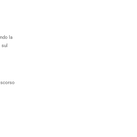
ando la
 sul
o scorso