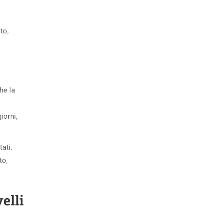
to,
he la
iorni,
tati.
to,
elli