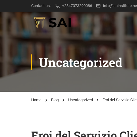
Contact us:
+2347073290086
info@sainstitute.ne
Uncategorized
Home
Blog
Uncategorized
Eroi del Servizio Cl
Eroi del Servizio Cli