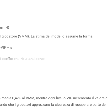
um = 4)
del giocatore (VMM). La stima del modello assume la forma:
·VIP + ε
 coefficienti risultanti sono:
 media 0,42 € al VMM, mentre ogni livello VIP incrementa il valore di
rando che i giocatori apprezzano la sicurezza di recuperare parte del