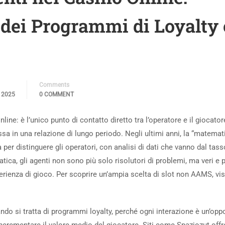
dei Programmi di Loyalty 
Comments
 2025
0 COMMENT
nline: è l’unico punto di contatto diretto tra l’operatore e il giocatore
 in una relazione di lungo periodo. Negli ultimi anni, la “matemat
 per distinguere gli operatori, con analisi di dati che vanno dal tass
atica, gli agenti non sono più solo risolutori di problemi, ma veri e 
perienza di gioco. Per scoprire un’ampia scelta di slot non AAMS, vis
ndo si tratta di programmi loyalty, perché ogni interazione è un’opp