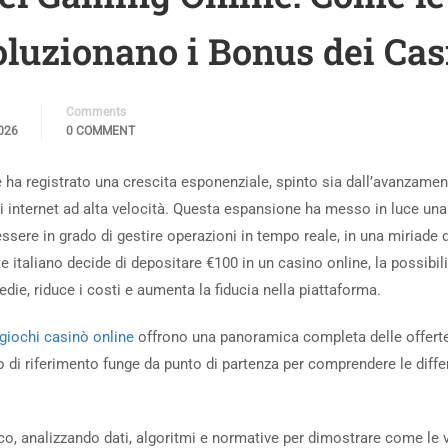
oluzionano i Bonus dei Cas
Comments
026
0 COMMENT
e ha registrato una crescita esponenziale, spinto sia dall’avanzamen
ni internet ad alta velocità. Questa espansione ha messo in luce una
sere in grado di gestire operazioni in tempo reale, in una miriade d
e italiano decide di depositare €100 in un casino online, la possibili
die, riduce i costi e aumenta la fiducia nella piattaforma.
giochi casinò online
offrono una panoramica completa delle offerte 
ito di riferimento funge da punto di partenza per comprendere le diff
co, analizzando dati, algoritmi e normative per dimostrare come le 