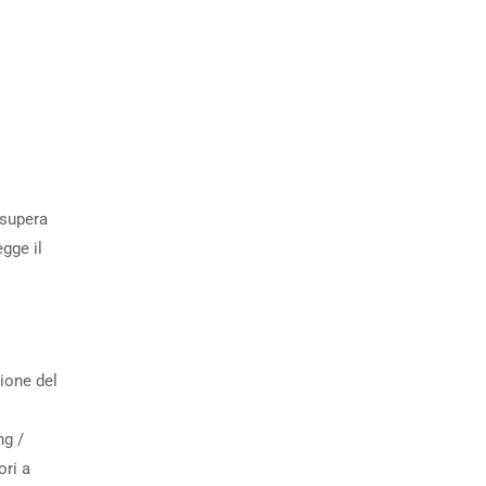
 supera
gge il
zione del
ng /
ori a