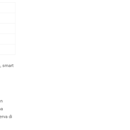
e, smart
in
ma
erva di