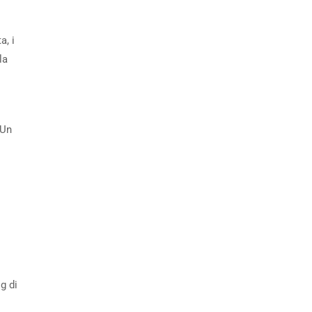
a, i
la
 Un
g di