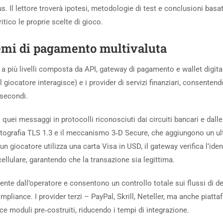
nus. Il lettore troverà ipotesi, metodologie di test e conclusioni basa
tico le proprie scelte di gioco.
stemi di pagamento multivaluta
 a più livelli composta da API, gateway di pagamento e wallet digital
l giocatore interagisce) e i provider di servizi finanziari, consentend
isecondi.
 quei messaggi in protocolli riconosciuti dai circuiti bancari e dalle 
rittografia TLS 1.3 e il meccanismo 3‑D Secure, che aggiungono un ul
un giocatore utilizza una carta Visa in USD, il gateway verifica l’iden
llulare, garantendo che la transazione sia legittima.
nte dall’operatore e consentono un controllo totale sui flussi di d
pliance. I provider terzi – PayPal, Skrill, Neteller, ma anche piatt
 moduli pre‑costruiti, riducendo i tempi di integrazione.