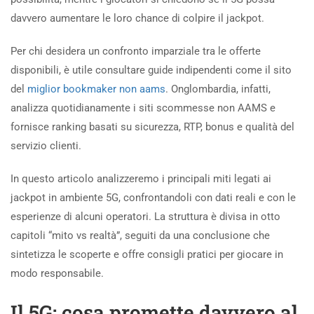
davvero aumentare le loro chance di colpire il jackpot.
Per chi desidera un confronto imparziale tra le offerte
disponibili, è utile consultare guide indipendenti come il sito
del
miglior bookmaker non aams
. Onglombardia, infatti,
analizza quotidianamente i siti scommesse non AAMS e
fornisce ranking basati su sicurezza, RTP, bonus e qualità del
servizio clienti.
In questo articolo analizzeremo i principali miti legati ai
jackpot in ambiente 5G, confrontandoli con dati reali e con le
esperienze di alcuni operatori. La struttura è divisa in otto
capitoli “mito vs realtà”, seguiti da una conclusione che
sintetizza le scoperte e offre consigli pratici per giocare in
modo responsabile.
Il 5G: cosa promette davvero al