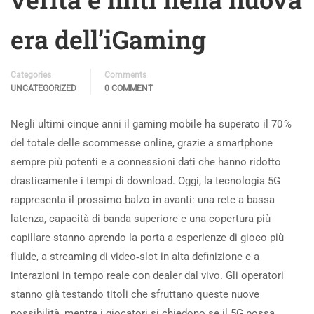
era dell’iGaming
Categories
Comments
UNCATEGORIZED
0 COMMENT
Negli ultimi cinque anni il gaming mobile ha superato il 70 %
del totale delle scommesse online, grazie a smartphone
sempre più potenti e a connessioni dati che hanno ridotto
drasticamente i tempi di download. Oggi, la tecnologia 5G
rappresenta il prossimo balzo in avanti: una rete a bassa
latenza, capacità di banda superiore e una copertura più
capillare stanno aprendo la porta a esperienze di gioco più
fluide, a streaming di video‑slot in alta definizione e a
interazioni in tempo reale con dealer dal vivo. Gli operatori
stanno già testando titoli che sfruttano queste nuove
possibilità, mentre i giocatori si chiedono se il 5G possa