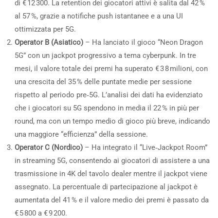
di € 12 300. La retention dei giocatori attivi è salita dal 42 %
al 57 %, grazie a notifiche push istantanee e a una UI
ottimizzata per 5G.
Operator B (Asiatico)
– Ha lanciato il gioco “Neon Dragon
5G” con un jackpot progressivo a tema cyberpunk. In tre
mesi, il valore totale dei premi ha superato € 3 8 milioni, con
una crescita del 35 % delle puntate medie per sessione
rispetto al periodo pre‑5G. L’analisi dei dati ha evidenziato
che i giocatori su 5G spendono in media il 22 % in più per
round, ma con un tempo medio di gioco più breve, indicando
una maggiore “efficienza” della sessione.
Operator C (Nordico)
– Ha integrato il “Live‑Jackpot Room”
in streaming 5G, consentendo ai giocatori di assistere a una
trasmissione in 4K del tavolo dealer mentre il jackpot viene
assegnato. La percentuale di partecipazione al jackpot è
aumentata del 41 % e il valore medio dei premi è passato da
€ 5 800 a € 9 200.