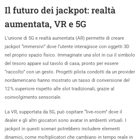
Il futuro dei jackpot: realtà
aumentata, VR e 5G
L’unione di 5G e realtà aumentata (AR) permette di creare
jackpot “immersivi” dove l’utente interagisce con oggetti 3D
nel proprio spazio fisico. Immaginate una slot in cui il simbolo
del tesoro appare sul tavolo di casa, pronto per essere
“raccolto” con un gesto. Progetti pilota condotti da un provider
nordamericano hanno mostrato un tasso di conversione del
12 % superiore rispetto alle slot tradizionali, grazie al
coinvolgimento sensoriale.
La VR, supportata da 5G, può ospitare “live‑room” dove il
dealer e gli altri giocatori sono avatar in ambienti virtuali. I
jackpot in questi scenari potrebbero includere elementi
dinamici, come moltiplicatori che cambiano in tempo reale in