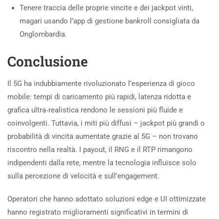
Tenere traccia delle proprie vincite e dei jackpot vinti,
magari usando l’app di gestione bankroll consigliata da
Onglombardia.
Conclusione
Il 5G ha indubbiamente rivoluzionato l’esperienza di gioco
mobile: tempi di caricamento più rapidi, latenza ridotta e
grafica ultra‑realistica rendono le sessioni più fluide e
coinvolgenti. Tuttavia, i miti più diffusi – jackpot più grandi o
probabilità di vincita aumentate grazie al 5G – non trovano
riscontro nella realtà. I payout, il RNG e il RTP rimangono
indipendenti dalla rete, mentre la tecnologia influisce solo
sulla percezione di velocità e sull’engagement.
Operatori che hanno adottato soluzioni edge e UI ottimizzate
hanno registrato miglioramenti significativi in termini di