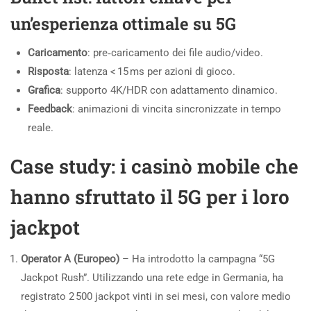
un’esperienza ottimale su 5G
Caricamento
: pre‑caricamento dei file audio/video.
Risposta
: latenza < 15 ms per azioni di gioco.
Grafica
: supporto 4K/HDR con adattamento dinamico.
Feedback
: animazioni di vincita sincronizzate in tempo
reale.
Case study: i casinò mobile che
hanno sfruttato il 5G per i loro
jackpot
Operator A (Europeo)
– Ha introdotto la campagna “5G
Jackpot Rush”. Utilizzando una rete edge in Germania, ha
registrato 2 500 jackpot vinti in sei mesi, con valore medio