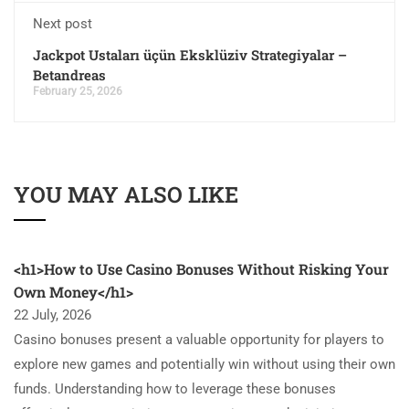
Next post
Jackpot Ustaları üçün Eksklüziv Strategiyalar –
Betandreas
February 25, 2026
YOU MAY ALSO LIKE
<h1>How to Use Casino Bonuses Without Risking Your
Own Money</h1>
22 July, 2026
Casino bonuses present a valuable opportunity for players to
explore new games and potentially win without using their own
funds. Understanding how to leverage these bonuses