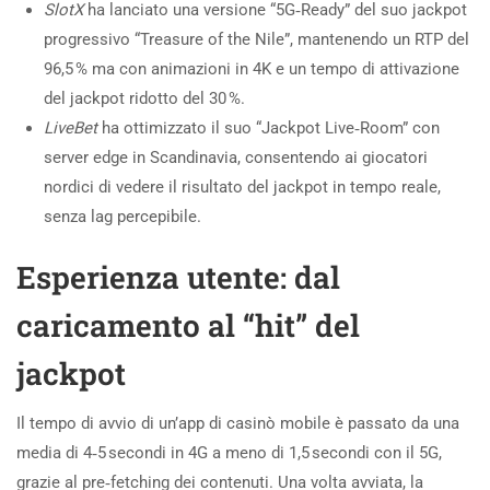
SlotX
ha lanciato una versione “5G‑Ready” del suo jackpot
progressivo “Treasure of the Nile”, mantenendo un RTP del
96,5 % ma con animazioni in 4K e un tempo di attivazione
del jackpot ridotto del 30 %.
LiveBet
ha ottimizzato il suo “Jackpot Live‑Room” con
server edge in Scandinavia, consentendo ai giocatori
nordici di vedere il risultato del jackpot in tempo reale,
senza lag percepibile.
Esperienza utente: dal
caricamento al “hit” del
jackpot
Il tempo di avvio di un’app di casinò mobile è passato da una
media di 4‑5 secondi in 4G a meno di 1,5 secondi con il 5G,
grazie al pre‑fetching dei contenuti. Una volta avviata, la