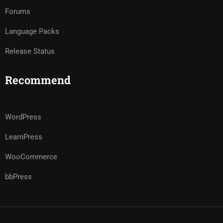
Forums
Language Packs
Release Status
Recommend
WordPress
LearnPress
WooCommerce
bbPress