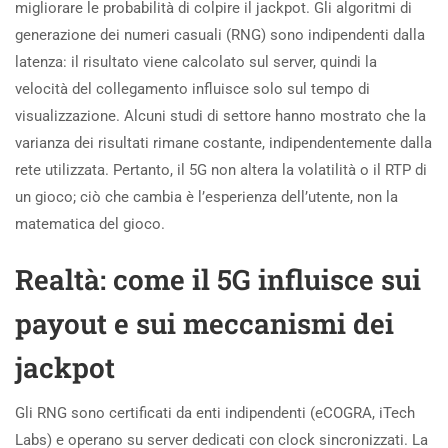
migliorare le probabilità di colpire il jackpot. Gli algoritmi di
generazione dei numeri casuali (RNG) sono indipendenti dalla
latenza: il risultato viene calcolato sul server, quindi la
velocità del collegamento influisce solo sul tempo di
visualizzazione. Alcuni studi di settore hanno mostrato che la
varianza dei risultati rimane costante, indipendentemente dalla
rete utilizzata. Pertanto, il 5G non altera la volatilità o il RTP di
un gioco; ciò che cambia è l’esperienza dell’utente, non la
matematica del gioco.
Realtà: come il 5G influisce sui
payout e sui meccanismi dei
jackpot
Gli RNG sono certificati da enti indipendenti (eCOGRA, iTech
Labs) e operano su server dedicati con clock sincronizzati. La