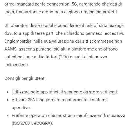
ormai standard per le connessioni 5G, garantendo che dati di
login, transazioni e cronologia di gioco rimangano protetti.
Gli operatori devono anche considerare il risk of data leakage
dovuto a app di terze parti che richiedono permessi eccessivi.
Onglombardia, nella sua valutazione dei siti scommesse non
AAMS, assegna punteggi più alti a piattaforme che offrono
autenticazione a due fattori (2FA) e audit di sicurezza
indipendenti.
Consigli per gli utenti:
Utilizzare solo app ufficiali scaricate da store verificati.
Attivare 2FA e aggiornare regolarmente il sistema
operativo.
Preferire operatori che mostrano certificazioni di sicurezza
(ISO 27001, eCOGRA).