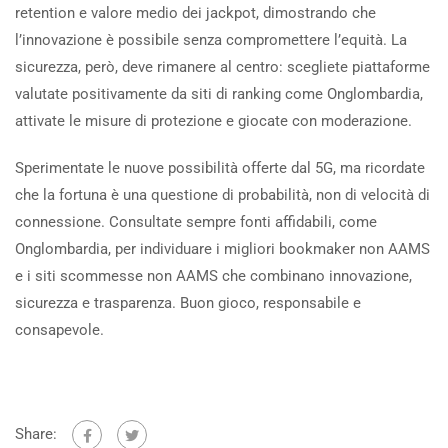
retention e valore medio dei jackpot, dimostrando che
l’innovazione è possibile senza compromettere l’equità. La
sicurezza, però, deve rimanere al centro: scegliete piattaforme
valutate positivamente da siti di ranking come Onglombardia,
attivate le misure di protezione e giocate con moderazione.
Sperimentate le nuove possibilità offerte dal 5G, ma ricordate
che la fortuna è una questione di probabilità, non di velocità di
connessione. Consultate sempre fonti affidabili, come
Onglombardia, per individuare i migliori bookmaker non AAMS
e i siti scommesse non AAMS che combinano innovazione,
sicurezza e trasparenza. Buon gioco, responsabile e
consapevole.
Share: