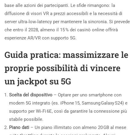
base alle azioni dei partecipanti. Le sfide rimangono: la
diffusione di visori VR a prezzi accessibili e la necessità di
server ultra‑low‑latency per mantenere la sincronia. Si prevede
che entro il 2028, almeno il 15 % dei casinò online offrirà
esperienze AR/VR con supporto 5G.
Guida pratica: massimizzare le
proprie possibilità di vincere
un jackpot su 5G
Scelta del dispositivo
– Optare per uno smartphone con
modem 5G integrato (es. iPhone 15, Samsung Galaxy S24) e
supporto per Wi‑Fi 6E, così da garantire la connessione più
stabile possibile.
Piano dati
– Un piano illimitato con almeno 20 GB al mese