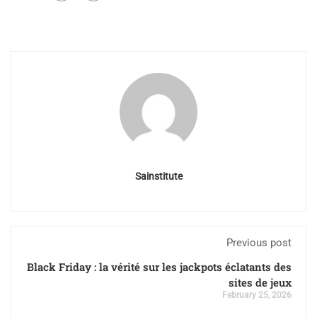
Sainstitute
Previous post
Black Friday : la vérité sur les jackpots éclatants des
sites de jeux
February 25, 2026